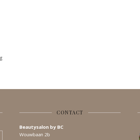
ng
CONTACT
Beautysalon by BC
Wouwbaan 2b