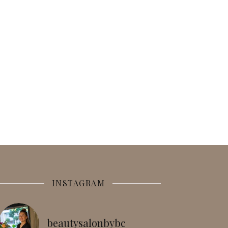
INSTAGRAM
beautysalonbybc