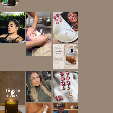
Een intensief reinigende behande
! Ben jij opzoek naar
Bij aankoop van een Marc
Mijn planning: een heerlijk mom
Wil jij ook str
In
Mijn favoriete bruiningsdru
Tijdens de wintermaanden heeft