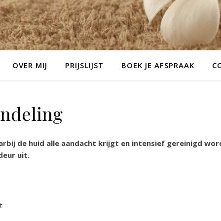
OVER MIJ
PRIJSLIJST
BOEK JE AFSPRAAK
C
andeling
rbij de huid alle aandacht krijgt en intensief gereinigd wo
eur uit.
t