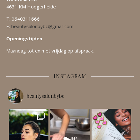
4631 KM Hoogerheide
T: 0640311666
E:
beautysalonbybc@gmail.com
Openingstijden
Maandag tot en met vrijdag op afspraak.
INSTAGRAM
beautysalonbybc
Een intensief reinigende behande
! Ben jij opzoek naar