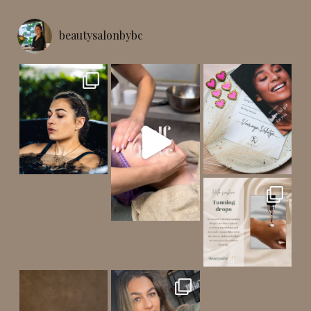
beautysalonbybc
Een intensief reinigende behande
! Ben jij opzoek naar
Bij aankoop van een Marc
Mijn planning: een heerlijk mom
Wil jij ook str